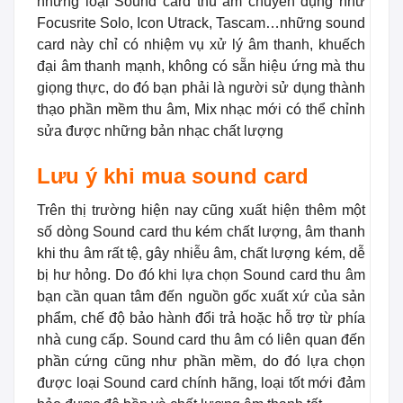
những loại Sound card thu âm chuyên dụng như
Focusrite Solo, Icon Utrack, Tascam…những sound
card này chỉ có nhiệm vụ xử lý âm thanh, khuếch
đại âm thanh mạnh, không có sẵn hiệu ứng mà thu
giọng thực, do đó bạn phải là người sử dụng thành
thạo phần mềm thu âm, Mix nhạc mới có thể chỉnh
sửa được những bản nhạc chất lượng
Lưu ý khi mua sound card
Trên thị trường hiện nay cũng xuất hiện thêm một
số dòng Sound card thu kém chất lượng, âm thanh
khi thu âm rất tệ, gây nhiễu âm, chất lượng kém, dễ
bị hư hỏng. Do đó khi lựa chọn Sound card thu âm
bạn cần quan tâm đến nguồn gốc xuất xứ của sản
phẩm, chế độ bảo hành đổi trả hoặc hỗ trợ từ phía
nhà cung cấp. Sound card thu âm có liên quan đến
phần cứng cũng như phần mềm, do đó lựa chọn
được loại Sound card chính hãng, loại tốt mới đảm