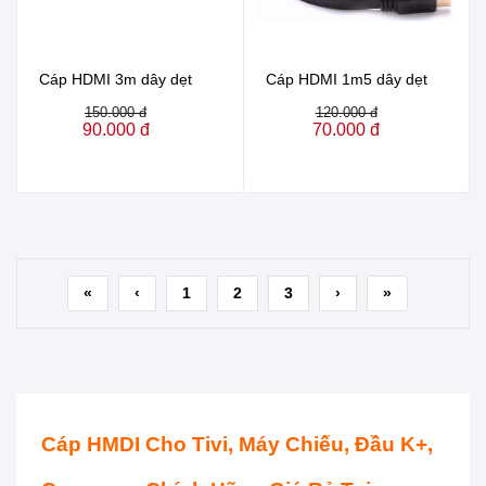
Cáp HDMI 3m dây dẹt
Cáp HDMI 1m5 dây dẹt
150.000 đ
120.000 đ
90.000 đ
70.000 đ
«
‹
1
2
3
›
»
Cáp HMDI Cho Tivi, Máy Chiếu, Đầu K+,