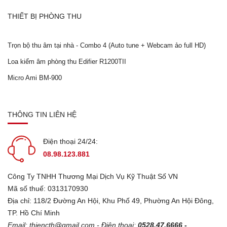
THIẾT BỊ PHÒNG THU
Trọn bộ thu âm tại nhà - Combo 4 (Auto tune + Webcam ảo full HD)
Loa kiểm âm phòng thu Edifier R1200TII
Micro Ami BM-900
THÔNG TIN LIÊN HỆ
Điện thoại 24/24:
08.98.123.881
Công Ty TNHH Thương Mại Dịch Vụ Kỹ Thuật Số VN
Mã số thuế: 0313170930
Địa chỉ: 118/2 Đường An Hội, Khu Phố 49, Phường An Hội Đông,
TP. Hồ Chí Minh
Email:
thiencth@gmail.com
- Điện thoại:
0528.47.6666 -