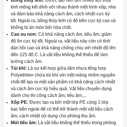
Bông thủy tinh:
Được tạo nên bởi nhiều sợi thủy
tinh mỏng kết dính với nhau thành một hình xốp, nhẹ
và đảm bảo khả năng cách âm, cách nhiệt cực kỳ
tốt. Ngoài ra, bông thủy tinh có độ bền cực kỳ cao và
không bị ăn mòn bởi hóa chất.
Cao su non:
Có khả năng cách âm, tiêu âm, giảm
độ ồn cực kỳ tốt. Ngoài ra, vật liệu này còn có tính
đàn hồi cao và khả năng chống chịu với nhiệt độ lên
đến 125 độ C. Là vật liệu không thể thiếu để làm
tường cách âm.
Túi khí:
Là sự kết hợp giữa tấm nhựa tổng hợp
Polyethilen chứa túi khí với một màng nhôm nguyên
chất để tạo ra một sản phẩm có khả năng cách nhiệt
và cách âm cực kỳ hiệu quả. Vật liệu chuyên dụng
dành cho thi công cách âm, tiêu âm,...
Xốp PE:
Được tạo ra bởi một lớp PE cùng 1 lớp
bạc bên ngoài để có thể trở thành một vật liệu cách
âm, cách nhiệt sử dụng cho phòng thu âm.
Mút tiêu âm:
Là vật liệu không thể thiếu trong phòng