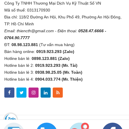
Công Ty TNHH Thương Mại Dịch Vụ Kỹ Thuật Số VN
Mã số thuế: 0313170930
Địa chỉ: 118/2 Đường An Hội, Khu Phố 49, Phường An Hội Đông,
TP. Hồ Chí Minh
Email:
thiencth@gmail.com
- Điện thoại:
0528.47.6666 -
0764.90.7777
ĐT:
08.98.123.881
(Tư vấn mua hàng)
Bán hàng online:
0919.923.293 (Zalo)
Hotline bán lẻ:
0898.123.881 (Zalo)
Hotline bán lẻ 2:
0919.923.293 (Mr. Tài)
Hotline bán lẻ 3:
0938.98.25.05 (Mr. Toàn)
Hotline bán lẻ 4:
0904.033.774 (Mr. Thiện)
Copyright © 2019
Kythuatsovn.com
All Right Reserved.