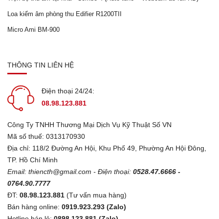
Loa kiểm âm phòng thu Edifier R1200TII
Micro Ami BM-900
THÔNG TIN LIÊN HỆ
Điện thoại 24/24:
08.98.123.881
Công Ty TNHH Thương Mại Dịch Vụ Kỹ Thuật Số VN
Mã số thuế: 0313170930
Địa chỉ: 118/2 Đường An Hội, Khu Phố 49, Phường An Hội Đông,
TP. Hồ Chí Minh
Email:
thiencth@gmail.com
- Điện thoại:
0528.47.6666 -
0764.90.7777
ĐT:
08.98.123.881
(Tư vấn mua hàng)
Bán hàng online:
0919.923.293 (Zalo)
Hotline bán lẻ:
0898.123.881 (Zalo)