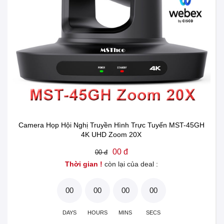
Camera Họp Hội Nghị Truyền Hình Trực Tuyến MST-45GH
4K UHD Zoom 20X
00 đ
00 đ
Thời gian !
còn lại của deal :
00
00
00
00
DAYS
HOURS
MINS
SECS