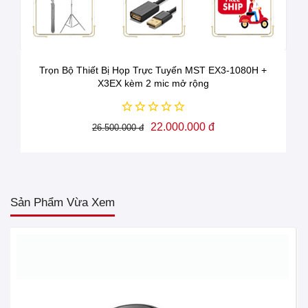
○ Điều chỉnh tăng giảm âm lượng - tắt mic và
một số tính năng khác bằng các phím cảm ứng
phía trên thiết bị.
Trọn Bộ Thiết Bị Họp Trực Tuyến MST EX3-1080H +
○ Có thể kết nối với thiết bị qua cáp USB,
X3EX kèm 2 mic mở rộng
Bluetooth, link không dây.
○ Dung lượng Pin lớn nên thời gian sử dụng lên
22.000.000 đ
26.500.000 đ
đến 15 tiếng.
Sản Phẩm Vừa Xem