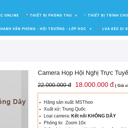
ỌC ONLINE
THIẾT BỊ PHÒNG THU
THIẾT BỊ TRÌNH CHI
HANH VĂN PHÒNG - HỘI TRƯỜNG - LỚP HỌC
LOA KÉO DI 
Camera Họp Hội Nghị Trực Tu
18.000.000 đ
22.000.000 đ
( Giá 
Hãng sản xuất: MSThoo
Xuất xứ: Trung Quốc
Loại camera:
Kết nối KHÔNG DÂY
Phóng to: Zoom 10x