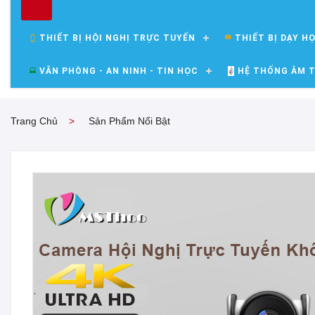
THIẾT BỊ HỘI NGHỊ TRỰC TUYẾN
THIẾT BỊ DẠY H
VĂN PHÒNG - AN NINH - TIN HỌC
HỆ THỐNG ÂM T
Trang Chủ
Sản Phẩm Nổi Bật