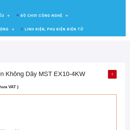
ẾU
ĐỒ CHƠI CÔNG NGHỆ
ĐỘNG
LINH KIỆN, PHỤ KIỆN ĐIỆN TỬ
yến Không Dây MST EX10-4KW
chưa VAT )