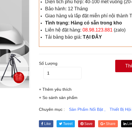
Diện tích phù hợp: 40-100 mét vuông (20
Bảo hành: 12 Tháng
Giao hàng và lắp đặt miễn phí nội thàn
Tình trạng: Hàng có sẵn trong kho
Liên hệ đặt hàng:
08.98.123.881
(zalo)
Tải bảng báo giá:
TẠI ĐÂY
Số Lượng
Th
+ Thêm yêu thích
+ So sánh sản phẩm
Chuyên mục :
Sản Phẩm Nổi Bật
,
Thiết Bị Hộ
Like
Tweet
Save
Share
Li