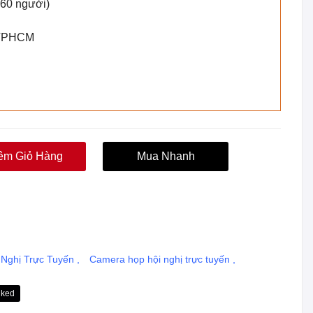
-60 người)
h TPHCM
êm Giỏ Hàng
Mua Nhanh
i Nghị Trực Tuyến
,
Camera họp hội nghị trực tuyến
,
nked