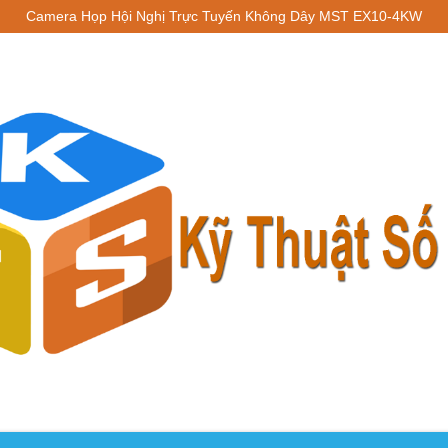
Camera Họp Hội Nghị Trực Tuyến Không Dây MST EX10-4KW