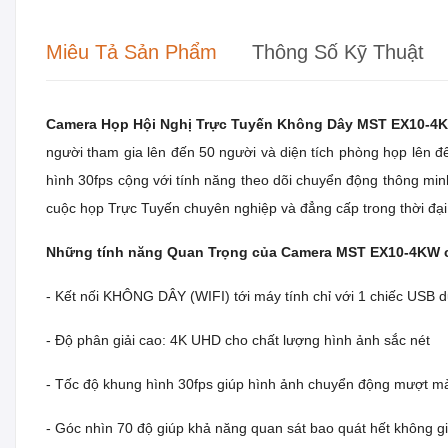
Miêu Tả Sản Phẩm
Thông Số Kỹ Thuật
Camera Họp Hội Nghị Trực Tuyến Không Dây MST EX10-4
người tham gia lên đến 50 người và diện tích phòng họp lên 
hình 30fps cộng với tính năng theo dõi chuyển động thông mi
cuộc họp Trực Tuyến chuyên nghiệp và đẳng cấp trong thời đại
Những tính năng Quan Trọng của Camera MST EX10-4KW c
- Kết nối KHÔNG DÂY (WIFI) tới máy tính chỉ với 1 chiếc USB d
- Độ phân giải cao: 4K UHD cho chất lượng hình ảnh sắc nét
- Tốc độ khung hình 30fps giúp hình ảnh chuyển động mượt m
- Góc nhìn 70 độ giúp khả năng quan sát bao quát hết không 