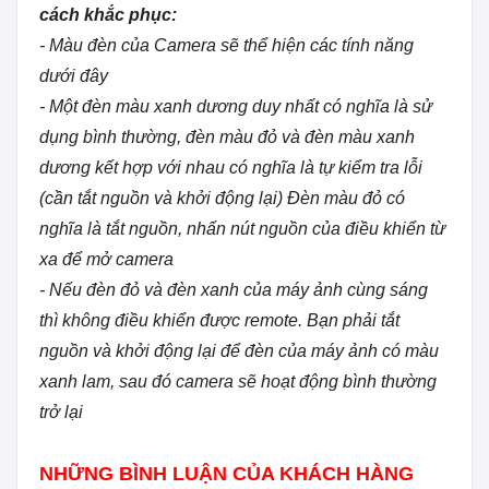
cách khắc phục:
- Màu đèn của Camera sẽ thể hiện các tính năng
dưới đây
- Một đèn màu xanh dương duy nhất có nghĩa là sử
dụng bình thường, đèn màu đỏ và đèn màu xanh
dương kết hợp với nhau có nghĩa là tự kiểm tra lỗi
(cần tắt nguồn và khởi động lại) Đèn màu đỏ có
nghĩa là tắt nguồn, nhấn nút nguồn của điều khiển từ
xa để mở camera
- Nếu đèn đỏ và đèn xanh của máy ảnh cùng sáng
thì không điều khiển được remote. Bạn phải tắt
nguồn và khởi động lại để đèn của máy ảnh có màu
xanh lam, sau đó camera sẽ hoạt động bình thường
trở lại
Camera Họp Hội Nghị Trực Tuyến MST EX3-
1080H
NHỮNG BÌNH LUẬN CỦA KHÁCH HÀNG