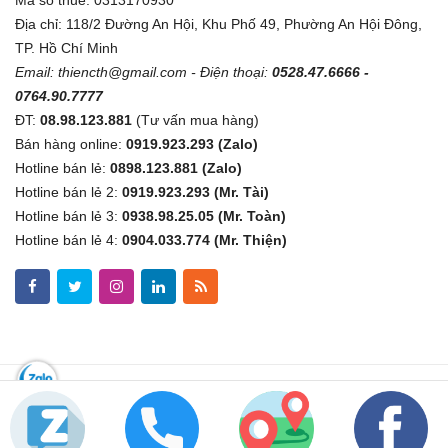
Mã số thuế: 0313170930
Địa chỉ: 118/2 Đường An Hội, Khu Phố 49, Phường An Hội Đông,
TP. Hồ Chí Minh
Email:
thiencth@gmail.com
- Điện thoại:
0528.47.6666 -
0764.90.7777
ĐT:
08.98.123.881
(Tư vấn mua hàng)
Bán hàng online:
0919.923.293 (Zalo)
Hotline bán lẻ:
0898.123.881 (Zalo)
Hotline bán lẻ 2:
0919.923.293 (Mr. Tài)
Hotline bán lẻ 3:
0938.98.25.05 (Mr. Toàn)
Hotline bán lẻ 4:
0904.033.774 (Mr. Thiện)
Copyright © 2019
Kythuatsovn.com
All Right Reserved.
08.98.123.881