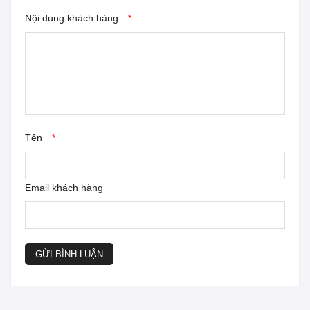
Nội dung khách hàng
*
Một số ưu điểm nổi bật
Tên
*
Email khách hàng
GỬI BÌNH LUẬN