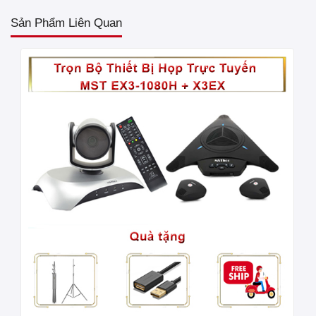
Sản Phẩm Liên Quan
- Góc nhìn siêu rộng: 120 độ
- Có Tính năng lật ngược hình (Khi lắp lên trần)
- Tính năng đặc biệt: Ghi nhớ được 9 vị trí trong
phòng họp (điều chỉnh dễ dàng bằng remote, các
bạn hãy xem video hướng dẫn sử dụng chi tiết
bên dưới)