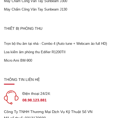
Máy Chấm Công Vân Tay Sunbeam J300
Máy Chấm Công Vân Tay Sunbeam J130
THIẾT BỊ PHÒNG THU
Trọn bộ thu âm tại nhà - Combo 4 (Auto tune + Webcam ảo full HD)
Loa kiểm âm phòng thu Edifier R1200TII
Micro Ami BM-900
Lắp đặt dễ dàng
THÔNG TIN LIÊN HỆ
Điện thoại 24/24:
08.98.123.881
Công Ty TNHH Thương Mại Dịch Vụ Kỹ Thuật Số VN