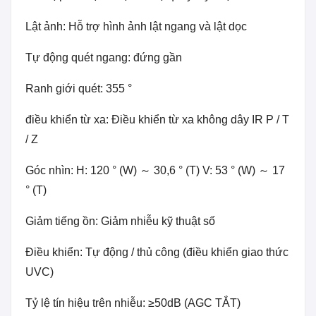
Lật ảnh: Hỗ trợ hình ảnh lật ngang và lật dọc
Tự động quét ngang: đứng gần
Ranh giới quét: 355 °
điều khiển từ xa: Điều khiển từ xa không dây IR P / T
/ Z
Góc nhìn: H: 120 ° (W) ～ 30,6 ° (T) V: 53 ° (W) ～ 17
° (T)
Giảm tiếng ồn: Giảm nhiễu kỹ thuật số
Điều khiển: Tự động / thủ công (điều khiển giao thức
UVC)
Tỷ lệ tín hiệu trên nhiễu: ≥50dB (AGC TẮT)