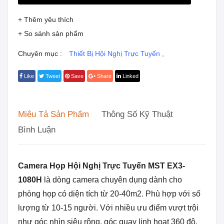
+ Thêm yêu thích
+ So sánh sản phẩm
Chuyên mục :
Thiết Bị Hội Nghị Trực Tuyến
,
Like
Tweet
Save
Share
Linked
Miêu Tả Sản Phẩm
Thông Số Kỹ Thuật
Bình Luận
Camera Họp Hội Nghị Trực Tuyến MST EX3-
1080H
là dòng camera chuyên dụng dành cho
phòng họp có diện tích từ 20-40m2. Phù hợp với số
lượng từ 10-15 người. Với nhiều ưu điểm vượt trội
như góc nhìn siêu rộng, góc quay linh hoạt 360 độ,