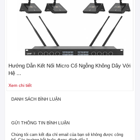
Hướng Dẫn Kết Nối Micro Cổ Ngỗng Không Dây Với
3 
Hệ ...
Nh
Xem chi tiết
Xe
DANH SÁCH BÌNH LUẬN
GỬI THÔNG TIN BÌNH LUẬN
Chúng tôi cam kết địa chỉ email của bạn sẽ không được công
bố. Các trường bắt buộc được đánh dấu *