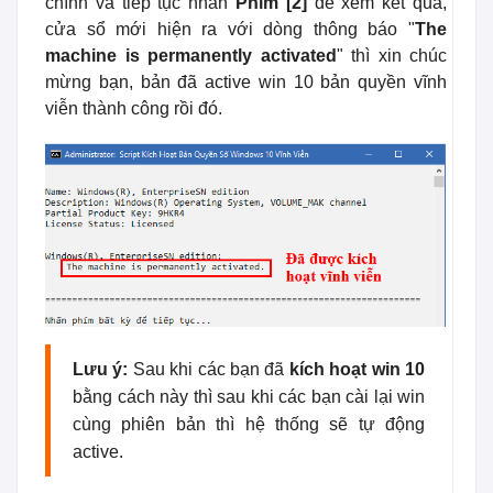
chính và tiếp tục nhấn
Phím [2]
để xem kết quả,
cửa sổ mới hiện ra với dòng thông báo "
The
machine is permanently activated
" thì xin chúc
mừng bạn, bản đã active win 10 bản quyền vĩnh
viễn thành công rồi đó.
Lưu ý:
Sau khi các bạn đã
kích hoạt win 10
bằng cách này thì sau khi các bạn cài lại win
cùng phiên bản thì hệ thống sẽ tự động
active.