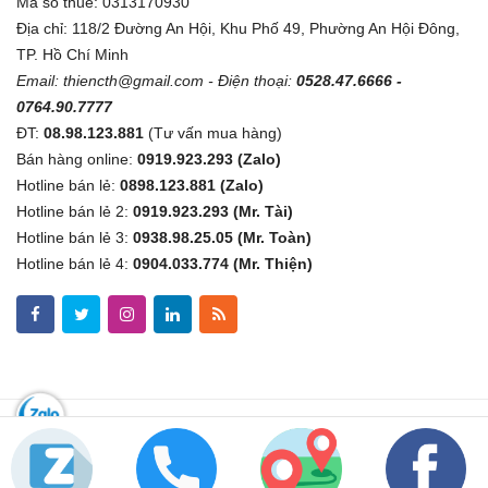
Mã số thuế: 0313170930
Địa chỉ: 118/2 Đường An Hội, Khu Phố 49, Phường An Hội Đông,
TP. Hồ Chí Minh
Email:
thiencth@gmail.com
- Điện thoại:
0528.47.6666 -
0764.90.7777
ĐT:
08.98.123.881
(Tư vấn mua hàng)
Bán hàng online:
0919.923.293 (Zalo)
Hotline bán lẻ:
0898.123.881 (Zalo)
Hotline bán lẻ 2:
0919.923.293 (Mr. Tài)
Hotline bán lẻ 3:
0938.98.25.05 (Mr. Toàn)
Hotline bán lẻ 4:
0904.033.774 (Mr. Thiện)
Copyright © 2019
Kythuatsovn.com
All Right Reserved.
08.98.123.881