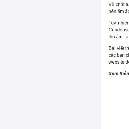
Về chất l
nên ấm áp
Tuy nhiên
Condenser
thu âm Ta
Bài viết 
các bạn ch
website đ
Xem thê