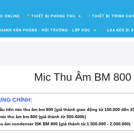
ỌC ONLINE
THIẾT BỊ PHÒNG THU
THIẾT BỊ TRÌNH CHI
HANH VĂN PHÒNG - HỘI TRƯỜNG - LỚP HỌC
LOA KÉO DI 
Mic Thu Âm BM 800 
UNG CHÍNH:
đầu tiên mic thu âm bm 800 (giá thành giao động từ 150.000 đến 2
mic thu âm bm 800 (giá thành từ 500-600k)
hu âm condenser ISK BM 800 (giá thành từ 1.500.000 - 2.000.000)