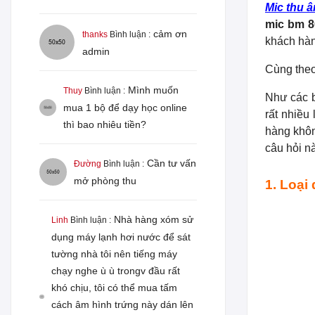
Mic thu 
mic bm 8
cảm ơn
thanks
Bình luận :
khách hàn
admin
Cùng theo 
Mình muốn
Thuy
Bình luận :
Như các b
mua 1 bộ để dạy học online
rất nhiều
thì bao nhiêu tiền?
hàng khôn
câu hỏi n
Cần tư vấn
Đường
Bình luận :
mở phòng thu
1. Loại
Nhà hàng xóm sử
Linh
Bình luận :
dụng máy lạnh hơi nước để sát
tường nhà tôi nên tiếng máy
chạy nghe ù ù trongv đầu rất
khó chịu, tôi có thể mua tấm
cách âm hình trứng này dán lên