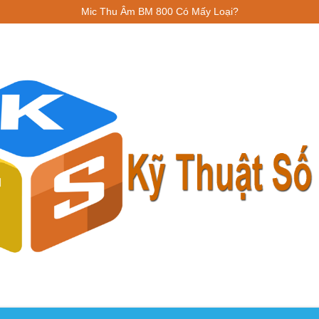
Mic Thu Âm BM 800 Có Mấy Loại?