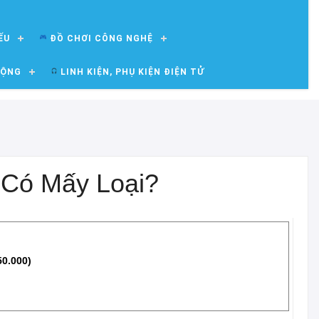
ẾU
ĐỒ CHƠI CÔNG NGHỆ
ĐỘNG
LINH KIỆN, PHỤ KIỆN ĐIỆN TỬ
Có Mấy Loại?
50.000)