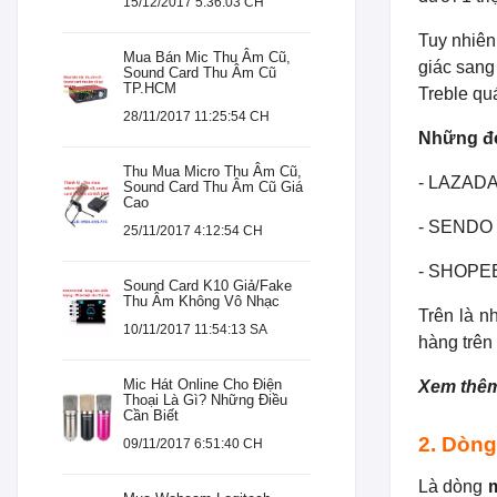
15/12/2017 5:36:03 CH
Tuy nhiên
Mua Bán Mic Thu Âm Cũ,
giác sang
Sound Card Thu Âm Cũ
TP.HCM
Treble qu
28/11/2017 11:25:54 CH
Những đơ
Thu Mua Micro Thu Âm Cũ,
- LAZAD
Sound Card Thu Âm Cũ Giá
Cao
- SENDO
25/11/2017 4:12:54 CH
- SHOPE
Sound Card K10 Giả/Fake
Thu Âm Không Vô Nhạc
Trên là n
10/11/2017 11:54:13 SA
hàng trên
Mic Hát Online Cho Điện
Xem thê
Thoại Là Gì? Những Điều
Cần Biết
2. Dòng
09/11/2017 6:51:40 CH
Là dòng