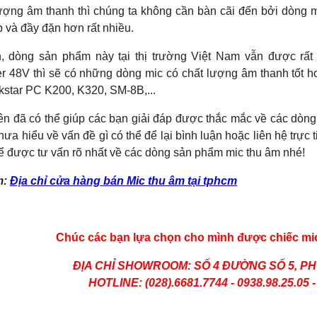
ượng âm thanh thì chúng ta không cần bàn cãi đến bởi dòng mic
 và đầy đặn hơn rất nhiều.
, dòng sản phẩm này tại thị trường Việt Nam vẫn được rất 
 48V thì sẽ có những dòng mic có chất lượng âm thanh tốt h
kstar PC K200, K320, SM-8B,...
trên đã có thể giúp các bạn giải đáp được thắc mắc về các dòn
ưa hiểu về vấn đề gì có thể để lại bình luận hoặc liên hệ trực 
ể được tư vấn rõ nhất về các dòng sản phẩm mic thu âm nhé!
m:
Địa chỉ cửa hàng bán Mic thu âm tại tphcm
Chúc các bạn lựa chọn cho mình được chiếc mic
ĐỊA CHỈ SHOWROOM: SỐ 4 ĐƯỜNG SỐ 5, P
HOTLINE: (028).6681.7744 - 0938.98.25.05 -