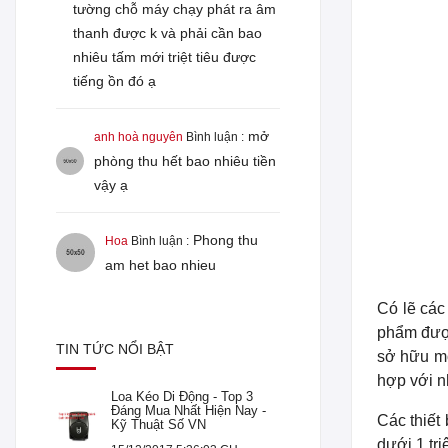
tường chỗ máy chạy phát ra âm
thanh được k và phải cần bao
nhiêu tấm mới triệt tiêu được
tiếng ồn đó ạ
mở
anh hoà nguyên
Bình luận :
phòng thu hết bao nhiêu tiền
vậy ạ
Phong thu
Hoa
Bình luận :
am het bao nhieu
Có lẽ các
phẩm được
TIN TỨC NỔI BẬT
sở hữu m
hợp với n
Loa Kéo Di Động - Top 3
Đáng Mua Nhất Hiện Nay -
Các thiết
Kỹ Thuật Số VN
dưới 1 tri