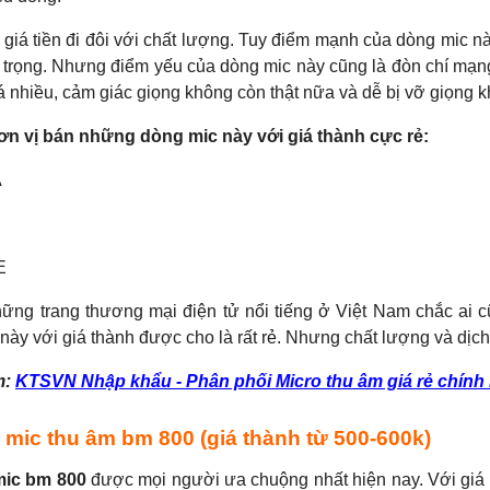
 giá tiền đi đôi với chất lượng. Tuy điểm mạnh của dòng mic n
 trọng. Nhưng điểm yếu của dòng mic này cũng là đòn chí mạng
á nhiều, cảm giác giọng không còn thật nữa và dễ bị vỡ giọng k
n vị bán những dòng mic này với giá thành cực rẻ:
A
E
hững trang thương mại điện tử nổi tiếng ở Việt Nam chắc ai c
 này với giá thành được cho là rất rẻ. Nhưng chất lượng và dịc
m:
KTSVN Nhập khẩu - Phân phối Micro thu âm giá rẻ chính
 mic thu âm bm 800 (giá thành từ 500-600k)
mic bm 800
được mọi người ưa chuộng nhất hiện nay. Với giá t