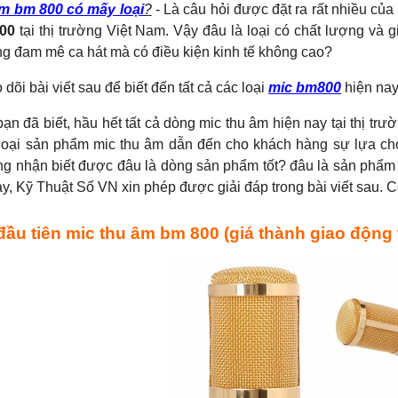
âm bm 800 có mấy loại
?
- Là câu hỏi được đặt ra rất nhiều của
00
tại thị trường Việt Nam. Vậy đâu là loại có chất lượng và
g đam mê ca hát mà có điều kiện kinh tế không cao?
dõi bài viết sau để biết đến tất cả các loại
mic bm800
hiện nay
ạn đã biết, hầu hết tất cả dòng mic thu âm hiện nay tại thị tr
 loại sản phẩm mic thu âm dẫn đến cho khách hàng sự lựa ch
g nhận biết được đâu là dòng sản phẩm tốt? đâu là sản phẩ
ày, Kỹ Thuật Số VN xin phép được giải đáp trong bài viết sau. 
 đầu tiên mic thu âm bm 800 (giá thành giao động