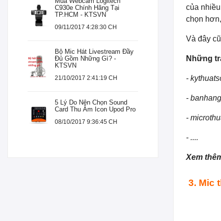
Mua Webcam Logitech
của nhiều
C930e Chính Hãng Tại
TP.HCM - KTSVN
chọn hơn, 
09/11/2017 4:28:30 CH
Và đây cũ
Bộ Mic Hát Livestream Đầy
Những tra
Đủ Gồm Những Gì? -
KTSVN
- kythuat
21/10/2017 2:41:19 CH
- banhan
5 Lý Do Nên Chọn Sound
Card Thu Âm Icon Upod Pro
- microth
08/10/2017 9:36:45 CH
- ....
Xem thê
3. Mic 