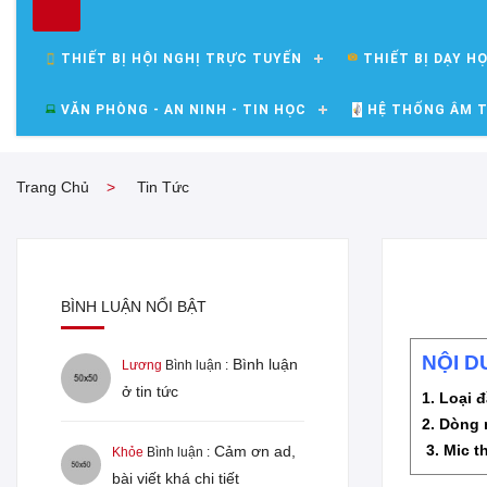
THIẾT BỊ HỘI NGHỊ TRỰC TUYẾN
THIẾT BỊ DẠY H
VĂN PHÒNG - AN NINH - TIN HỌC
HỆ THỐNG ÂM T
Trang Chủ
Tin Tức
BÌNH LUẬN NỔI BẬT
NỘI D
Bình luận
Lương
Bình luận :
ở tin tức
1. Loại 
2. Dòng 
3. Mic t
Cảm ơn ad,
Khỏe
Bình luận :
bài viết khá chi tiết