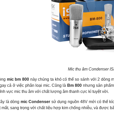
Mic thu âm Condenser I
dòng
mic bm 800
này chúng ta khó có thể so sánh với 2 dòng mi
gay cả ở việc phân loại mic. Cũng là
Bm 800
nhưng sản phẩm n
lĩnh vực mic thu âm với chất lượng âm thanh cực kì tuyệt vời.
đây là dòng
mic Condenser
sử dụng nguồn 48V mới có thể kích
t mắt, sang trọng với chất liệu hợp kim chống nhiễu, và được bả