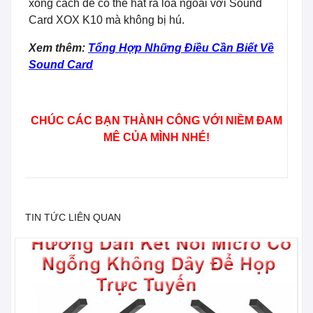
xong cách để có thể hát ra loa ngoài với Sound
Card XOX K10 mà không bị hú.
Xem thêm:
Tổng Hợp Những Điều Cần Biết Về
Sound Card
CHÚC CÁC BẠN THÀNH CÔNG VỚI NIỀM ĐAM
MÊ CỦA MÌNH NHÉ!
TIN TỨC LIÊN QUAN