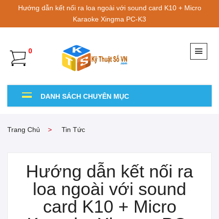
Hướng dẫn kết nối ra loa ngoài với sound card K10 + Micro
Karaoke Xingma PC-K3
0
DANH SÁCH CHUYÊN MỤC
Trang Chủ
Tin Tức
Hướng dẫn kết nối ra
loa ngoài với sound
card K10 + Micro