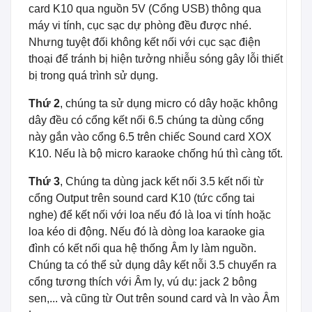
card K10 qua nguồn 5V (Cổng USB) thông qua
máy vi tính, cục sạc dự phòng đều được nhé.
Nhưng tuyệt đối không kết nối với cục sạc điện
thoại để tránh bị hiện tưởng nhiễu sóng gây lỗi thiết
bị trong quá trình sử dụng.
Thứ 2
, chúng ta sử dụng micro có dây hoặc không
dây đều có cổng kết nối 6.5 chúng ta dùng cổng
này gắn vào cổng 6.5 trên chiếc Sound card XOX
K10. Nếu là bộ micro karaoke chống hú thì càng tốt.
Thứ 3
, Chúng ta dùng jack kết nối 3.5 kết nối từ
cổng Output trên sound card K10 (tức cổng tai
nghe) để kết nối với loa nếu đó là loa vi tính hoặc
loa kéo di động. Nếu đó là dòng loa karaoke gia
đình có kết nối qua hệ thống Âm ly làm nguồn.
Chúng ta có thể sử dụng dây kết nỗi 3.5 chuyển ra
cổng tương thích với Âm ly, vú dụ: jack 2 bông
sen,... và cũng từ Out trên sound card và In vào Âm