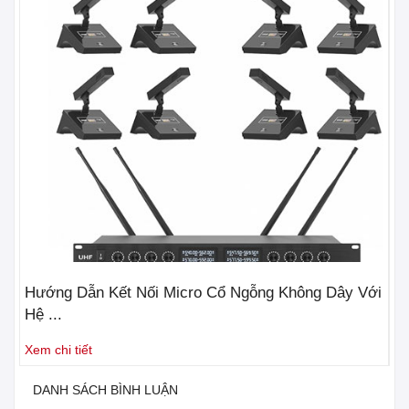
Hướng Dẫn Kết Nối Micro Cổ Ngỗng Không Dây Với
3 
Hệ ...
Nh
Xem chi tiết
Xe
DANH SÁCH BÌNH LUẬN