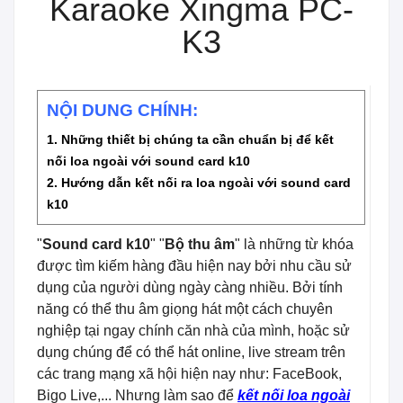
Karaoke Xingma PC-
K3
NỘI DUNG CHÍNH:
1. Những thiết bị chúng ta cần chuẩn bị để kết
nối loa ngoài với sound card k10
2. Hướng dẫn kết nối ra loa ngoài với sound card
k10
"
Sound card k10
" "
Bộ thu âm
" là những từ khóa
được tìm kiếm hàng đầu hiện nay bởi nhu cầu sử
dụng của người dùng ngày càng nhiều. Bởi tính
năng có thể thu âm giọng hát một cách chuyên
nghiệp tại ngay chính căn nhà của mình, hoặc sử
dụng chúng để có thể hát online, live stream trên
các trang mạng xã hội hiện nay như: FaceBook,
Bigo Live,... Nhưng làm sao để
kết nối loa ngoài