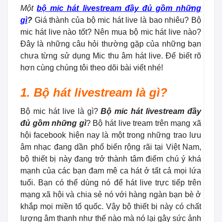
Một
bộ mic hát livestream đầy đủ gồm những
gì
?
Giá thành của bộ mic hát live là bao nhiêu? Bộ
mic hát live nào tốt? Nên mua bộ mic hát live nào?
Đây là những câu hỏi thường gặp của những bạn
chưa từng sử dụng Mic thu âm hát live. Để biết rõ
hơn cùng chúng tôi theo dõi bài viết nhé!
1. Bộ hát livestream là gì?
Bộ mic hát live là gì?
Bộ mic hát livestream đầy
đủ gồm những gì
? Bộ hát live tream trên mạng xã
hội facebook hiện nay là một trong những trao lưu
âm nhạc đang dần phổ biến rộng rãi tại Việt Nam,
bộ thiết bị này đang trở thành tâm điểm chú ý khá
mạnh của các bạn đam mê ca hát ở tất cả mọi lứa
tuổi. Bạn có thể dùng nó để hát live trực tiếp trên
mạng xã hội và chia sẻ nó với hàng ngàn bạn bè ở
khắp mọi miền tổ quốc. Vậy bộ thiết bị này có chất
lượng âm thanh như thế nào mà nó lại gây sức ảnh