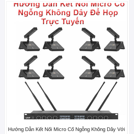
Hướng Dẫn Kết Nối Micro Cổ Ngỗng Không Dây Với
3 