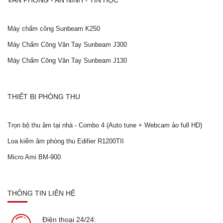
VĂN PHÒNG - AN NINH - TIN HỌC
Máy chấm công Sunbeam K250
Máy Chấm Công Vân Tay Sunbeam J300
Máy Chấm Công Vân Tay Sunbeam J130
THIẾT BỊ PHÒNG THU
Trọn bộ thu âm tại nhà - Combo 4 (Auto tune + Webcam ảo full HD)
Loa kiểm âm phòng thu Edifier R1200TII
Micro Ami BM-900
THÔNG TIN LIÊN HỆ
Điện thoại 24/24: