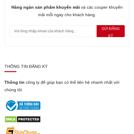
1.
Loa mic hội nghị Speaker CP910
Hàng ngàn sản phẩm khuyến mãi
và các couper khuyến
Được thiết kế với hình dáng tròn, nhỏ gọn, tính thẩm
mãi mỗi ngày cho khách hàng.
mỹ cao.
Kết nối với laptop, máy tính thông qua cổng USB.
GỬI ĐĂNG
Kết nối được với các thiết bị thông qua bluetooth.
KÝ
Tích hợp micro thu âm thanh đa hướng, chống hú,
chống tạp âm.
Bắt tín hiệu tốt với độ nhạy cao, cho phép khoảng
cách thu lên đến 4m
THÔNG TIN ĐĂNG KÝ
2.
Webcam Ashu H800 Full HD 1080P
Thông tin
công ty để giúp bạn có thể liên hệ nhanh nhất với
Tốc độ xử lý hình ảnh 30Fps/giây.
chúng tôi.
Độ phân giải Full HD 1080P
Góc quay: 71 độ
Khoảng cách từ webcam tới người người dùng
khoảng 1.5m.
Focus bằng tay, giúp việc điều chỉnh độ nét tốt hơn.
Được trang bị micro thu âm thanh