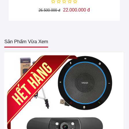
Âm thanh to, rõ, không bị tạp âm khi nhiều người nói
22.000.000 đ
26.500.000 đ
cùng lúc.
Có thể di chuyển một cách dễ dàng và linh hoạt khắp
mọi nơi
Sản Phẩm Vừa Xem