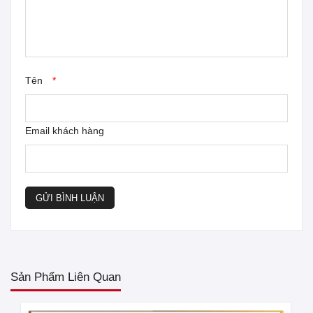
Trọn bộ thiết bị hội nghị trực tuyến
Tên
*
Email khách hàng
GỬI BÌNH LUẬN
*Một số ứng dụng được sử dụng rộng rãi như:
Zoom meetting, Zalo, Skype, Microsoft team
Google meet...
Sản Phẩm Liên Quan