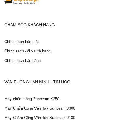
Có đèn trợ sáng, hỗ trợ quay hình ảnh ở môi trường
tối.
3. Chân đế gắn webcam (Quà tặng).
CHĂM SÓC KHÁCH HÀNG
Cây 3 chân để dưới sàn.
Hỗ trợ gắn webcam, chống rung.
Chiều cao từ 0,8-2m
Chính sách bảo mật
Chính sách đổi và trả hàng
Chính sách bảo hành
(Có chỗ
đậu Ô tô).
VĂN PHÒNG - AN NINH - TIN HỌC
Hotline bán lẻ: 0938 98 05 05 (Mr Toàn).
Hotline bán sỉ: 0919 923 293 (Mr Tài).
Máy chấm công Sunbeam K250
Máy Chấm Công Vân Tay Sunbeam J300
Máy Chấm Công Vân Tay Sunbeam J130