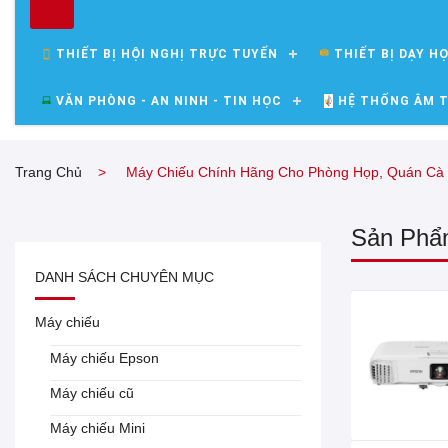
THIẾT BỊ HỘI NGHỊ TRỰC TUYẾN
THIẾT BỊ DẠY H
VĂN PHÒNG - AN NINH - TIN HỌC
HỆ THỐNG ÂM T
Trang Chủ
Máy Chiếu Chính Hãng Cho Phòng Họp, Quán Cà 
Sản Phẩ
DANH SÁCH CHUYÊN MỤC
Máy chiếu
Máy chiếu Epson EB-U42
Full HD 1080P
Máy chiếu Epson
Máy chiếu cũ
00 đ
00 đ
Máy chiếu Mini