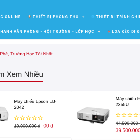
ỌC ONLINE
THIẾT BỊ PHÒNG THU
THIẾT BỊ TRÌNH CHI
HANH VĂN PHÒNG - HỘI TRƯỜNG - LỚP HỌC
LOA KÉO DI 
Phê, Trường Học Tốt Nhất
m Xem Nhiều
Máy chiếu 
Máy chiếu Epson EB-
2255U
2042
44.500.000 
00 đ
19.000.000 đ
39.500.000