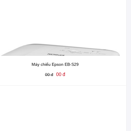
Máy chiếu Epson EB-S29
00 đ
00 đ