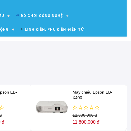
ẾU
ĐỒ CHƠI CÔNG NGHỆ
ĐỘNG
LINH KIỆN, PHỤ KIỆN ĐIỆN TỬ
Epson EB-
Máy chiếu Epson EB-
X400
đ
12.800.000 đ
 đ
11.800.000 đ