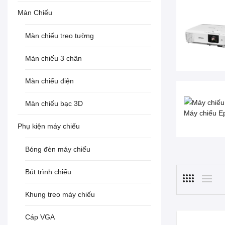
Máy chiếu Epson EB-
Màn Chiếu
1
2055
Màn chiếu treo tường
25.500.000 đ
Màn chiếu 3 chân
23.500.000 đ
Màn chiếu điện
Màn chiếu bạc 3D
Máy chiếu E
Phụ kiện máy chiếu
Bóng đèn máy chiếu
Bút trình chiếu
Khung treo máy chiếu
Cáp VGA