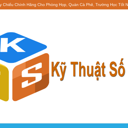
y Chiếu Chính Hãng Cho Phòng Họp, Quán Cà Phê, Trường Học Tốt N