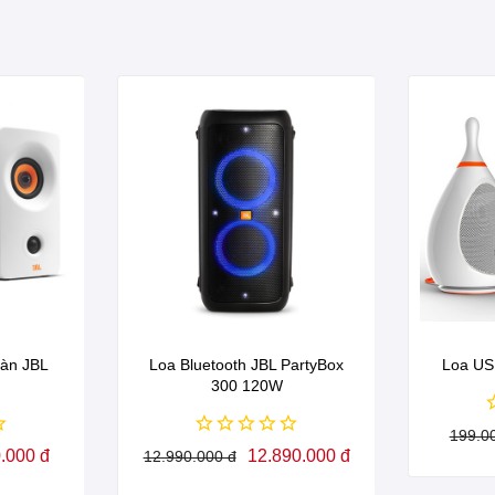
Bàn JBL
Loa Bluetooth JBL PartyBox
Loa US
300 120W
199.0
.000 đ
12.890.000 đ
12.990.000 đ