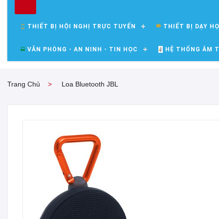
THIẾT BỊ HỘI NGHỊ TRỰC TUYẾN
THIẾT BỊ DẠY H
VĂN PHÒNG - AN NINH - TIN HỌC
HỆ THỐNG ÂM T
Trang Chủ
Loa Bluetooth JBL