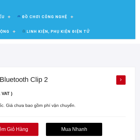
ẾU
ĐỒ CHƠI CÔNG NGHỆ
ĐỘNG
LINH KIỆN, PHỤ KIỆN ĐIỆN TỬ
Bluetooth Clip 2
 VAT )
uốc. Giá chưa bao gồm phí vận chuyển.
êm Giỏ Hàng
Mua Nhanh