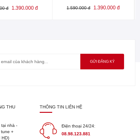
1.390.000 đ
1.390.000 đ
1.590.000 đ
00 đ
GỬI ĐĂNG KÝ
ÒNG THU
THÔNG TIN LIÊN HỆ
tại nhà -
Điện thoại 24/24:
 tune +
08.98.123.881
l HD)