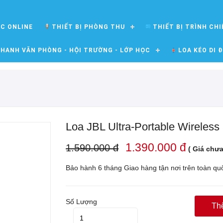
ỌC ONLINE
THIẾT BỊ PHÒNG THU
THIẾT BỊ TRÌNH CHI
HANH VĂN PHÒNG - HỘI TRƯỜNG - LỚP HỌC
LOA KÉO DI 
Loa JBL Ultra-Portable Wireless 
1.390.000 đ
1.590.000 đ
( Giá chưa
Bảo hành 6 tháng Giao hàng tận nơi trên toàn q
Số Lượng
Th