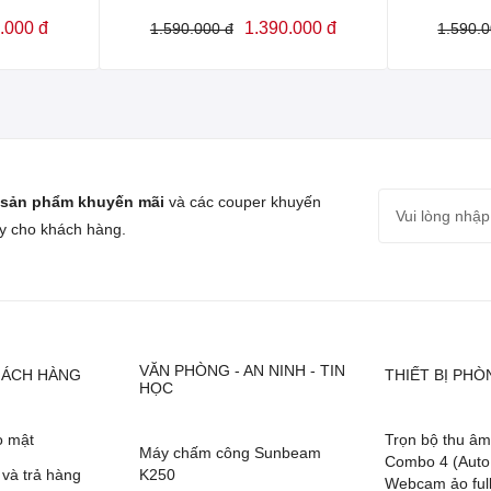
.000 đ
1.390.000 đ
1.590.000 đ
1.590.0
sản phẩm khuyến mãi
và các couper khuyến
y cho khách hàng.
VĂN PHÒNG - AN NINH - TIN
HÁCH HÀNG
THIẾT BỊ PH
HỌC
o mật
Trọn bộ thu âm 
Máy chấm công Sunbeam
Combo 4 (Auto
 và trả hàng
K250
Webcam ảo ful