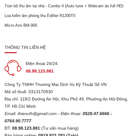
Trọn bộ thu âm tại nhà - Combo 4 (Auto tune + Webcam ảo full HD)
Loa kiểm âm phòng thu Edifier R1200TII
Micro Ami BM-900
THÔNG TIN LIÊN HỆ
Điện thoại 24/24:
08.98.123.881
Công Ty TNHH Thương Mại Dịch Vụ Kỹ Thuật Số VN
Mã số thuế: 0313170930
Địa chỉ: 118/2 Đường An Hội, Khu Phố 49, Phường An Hội Đông,
TP. Hồ Chí Minh
Email:
thiencth@gmail.com
- Điện thoại:
0528.47.6666 -
0764.90.7777
ĐT:
08.98.123.881
(Tư vấn mua hàng)
Bán hàng online:
0919.923.293 (Zalo)