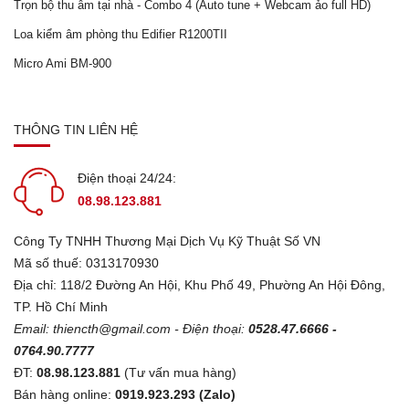
Trọn bộ thu âm tại nhà - Combo 4 (Auto tune + Webcam ảo full HD)
Loa kiểm âm phòng thu Edifier R1200TII
Micro Ami BM-900
THÔNG TIN LIÊN HỆ
Điện thoại 24/24:
08.98.123.881
Công Ty TNHH Thương Mại Dịch Vụ Kỹ Thuật Số VN
Mã số thuế: 0313170930
Địa chỉ: 118/2 Đường An Hội, Khu Phố 49, Phường An Hội Đông,
TP. Hồ Chí Minh
Email:
thiencth@gmail.com
- Điện thoại:
0528.47.6666 -
0764.90.7777
ĐT:
08.98.123.881
(Tư vấn mua hàng)
Bán hàng online:
0919.923.293 (Zalo)